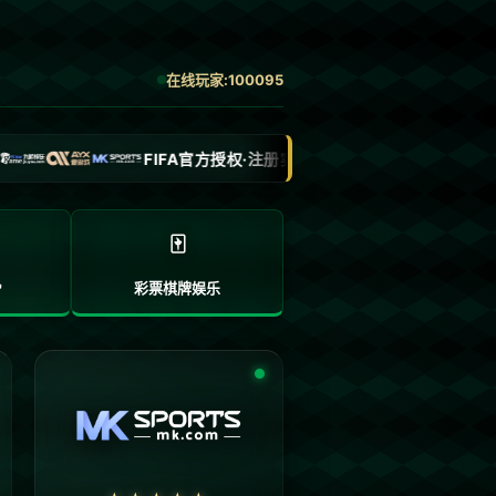
100095
在线玩家:
FIFA官方授权·注册实名送
38¥
🀄️
机
彩票棋牌娱乐