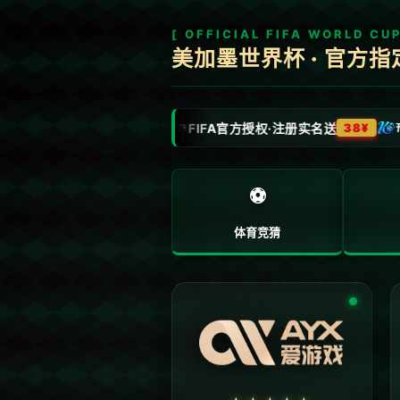
[ OFFICIAL FIFA WORLD CUP
美加墨世界杯 · 官方指定网
FIFA官方授权·注册实名送
38¥
⚽️
体育竞猜