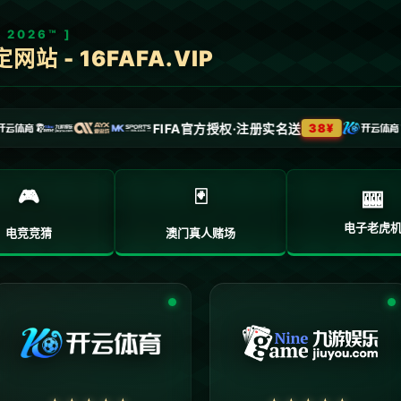
 2026™ ]
站 - 16FAFA.VIP
FIFA官方授权·注册实名送
38¥
🎮
🃏
🎰
电子老虎
电竞竞猜
澳门真人赌场